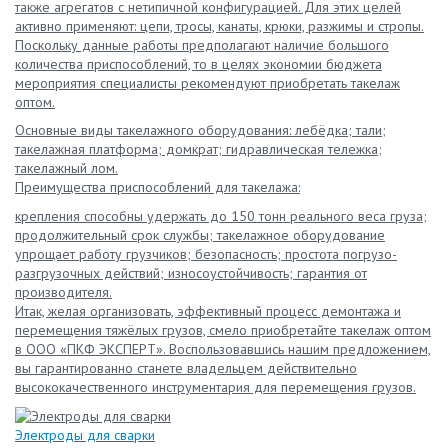
также агрегатов с нетипичной конфигурацией. Для этих целей
активно применяют: цепи, тросы, канаты, крюки, разжимы и стропы.
Поскольку данные работы предполагают наличие большого
количества приспособлений, то в целях экономии бюджета
мероприятия специалисты рекомендуют приобретать такелаж
оптом.
Основные виды такелажного оборудования: лебёдка; тали;
такелажная платформа; домкрат; гидравлическая тележка;
такелажный лом.
Преимущества приспособлений для такелажа:
крепления способны удержать до 150 тонн реального веса груза;
продолжительный срок службы; такелажное оборудование
упрощает работу грузчиков; безопасность; простота погрузо-
разгрузочных действий; износоустойчивость; гарантия от
производителя.
Итак, желая организовать, эффективный процесс демонтажа и
перемещения тяжёлых грузов, смело приобретайте такелаж оптом
в ООО «ПКФ ЭКСПЕРТ». Воспользовавшись нашим предложением,
вы гарантированно станете владельцем действительно
высококачественного инструментария для перемещения грузов.
Электроды для сварки