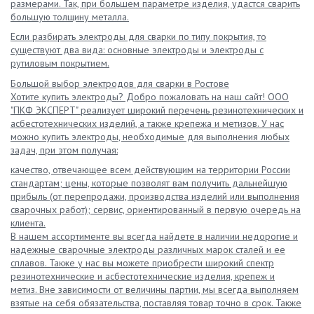
размерами. Так, при большем параметре изделия, удастся сварить
большую толщину металла.
Если разбирать электроды для сварки по типу покрытия, то
существуют два вида: основные электроды и электроды с
рутиловым покрытием.
Большой выбор электродов для сварки в Ростове
Хотите купить электроды? Добро пожаловать на наш сайт! ООО
"ПКФ ЭКСПЕРТ" реализует широкий перечень резинотехнических и
асбестотехнических изделий, а также крепежа и метизов. У нас
можно купить электроды, необходимые для выполнения любых
задач, при этом получая:
качество, отвечающее всем действующим на территории России
стандартам; цены, которые позволят вам получить дальнейшую
прибыль (от перепродажи, производства изделий или выполнения
сварочных работ); сервис, ориентированный в первую очередь на
клиента.
В нашем ассортименте вы всегда найдете в наличии недорогие и
надежные сварочные электроды различных марок сталей и ее
сплавов. Также у нас вы можете приобрести широкий спектр
резинотехнические и асбестотехнические изделия, крепеж и
метиз. Вне зависимости от величины партии, мы всегда выполняем
взятые на себя обязательства, поставляя товар точно в срок. Также