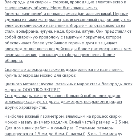
Электроды для сварки – стержни, проводящие электричество к
свариваемому объекту. Могут быть плавящимися
(неметаллическими) и неплавящимися (металлическими). Первые
сделаны из таких материалов, как искусственный графит или уголь
электротехнического назначения. Вторые – изготавливаются из
стали, вольфрама, чугуна, меди, бронзы, латуни. Они представляют
собой сварочную проволоку с защитным покрытием, которое
обеспечивает более устойчивое горение дуги и защищает
электрод от внешнего воздействия, и более распространены, чем
неметаллические, поскольку их сфера применения более
обширна.
Сварочные электроды также подразделяются по назначению.
Купить электроды можно для сварки:
цветного металла; чугуна; различных марок стали. Электроды всех
марок от ООО "ПКФ ЭКПЕРТ"
Сегодня на рынке представлен большой выбор электродов,
отличающихся друг от друга диаметром, покрытием и рядом
других характеристик.
Наиболее важный параметром, влияющим на процесс сварки,
можно назвать диаметр изделия. Самый частый размер – 2,5 мм.
Для домашних работ – в самый раз. Остальные размеры
варьируется от 1,5 мм до 6 мм. С шагом 0, 5 или 1 мм между