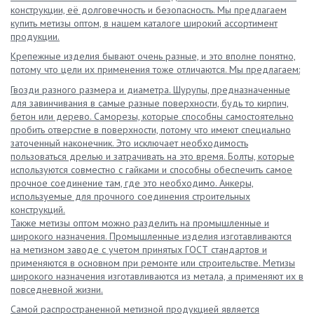
конструкции, её долговечность и безопасность. Мы предлагаем
купить метизы оптом, в нашем каталоге широкий ассортимент
продукции.
Крепежные изделия бывают очень разные, и это вполне понятно,
потому что цели их применения тоже отличаются. Мы предлагаем:
Гвозди разного размера и диаметра. Шурупы, предназначенные
для завинчивания в самые разные поверхности, будь то кирпич,
бетон или дерево. Саморезы, которые способны самостоятельно
пробить отверстие в поверхности, потому что имеют специально
заточенный наконечник. Это исключает необходимость
пользоваться дрелью и затрачивать на это время. Болты, которые
используются совместно с гайками и способны обеспечить самое
прочное соединение там, где это необходимо. Анкеры,
используемые для прочного соединения строительных
конструкций.
Также метизы оптом можно разделить на промышленные и
широкого назначения. Промышленные изделия изготавливаются
на метизном заводе с учетом принятых ГОСТ стандартов и
применяются в основном при ремонте или строительстве. Метизы
широкого назначения изготавливаются из метала, а применяют их в
повседневной жизни.
Самой распространенной метизной продукцией является