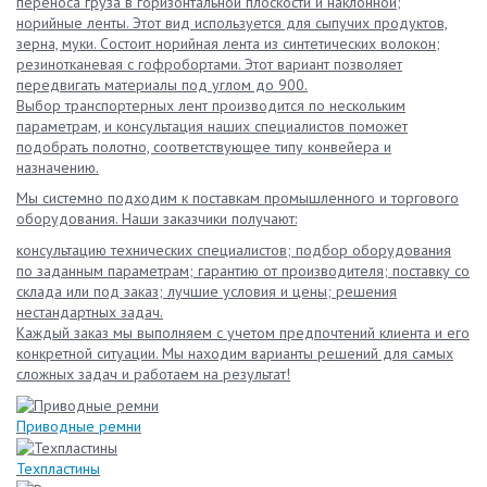
переноса груза в горизонтальной плоскости и наклонной;
норийные ленты. Этот вид используется для сыпучих продуктов,
зерна, муки. Состоит норийная лента из синтетических волокон;
резинотканевая с гофробортами. Этот вариант позволяет
передвигать материалы под углом до 900.
Выбор транспортерных лент производится по нескольким
параметрам, и консультация наших специалистов поможет
подобрать полотно, соответствующее типу конвейера и
назначению.
Мы системно подходим к поставкам промышленного и торгового
оборудования. Наши заказчики получают:
консультацию технических специалистов; подбор оборудования
по заданным параметрам; гарантию от производителя; поставку со
склада или под заказ; лучшие условия и цены; решения
нестандартных задач.
Каждый заказ мы выполняем с учетом предпочтений клиента и его
конкретной ситуации. Мы находим варианты решений для самых
сложных задач и работаем на результат!
Приводные ремни
Texплacтины