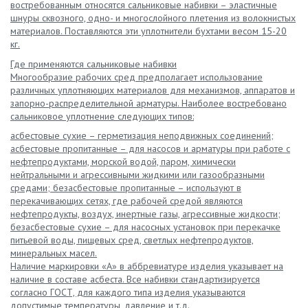
востребованным относятся сальниковые набивки – эластичные
шнуры сквозного, одно- и многослойного плетения из волокнистых
материалов. Поставляются эти уплотнители бухтами весом 15-20
кг.
Где применяются сальниковые набивки
Многообразие рабочих сред предполагает использование
различных уплотняющих материалов для механизмов, аппаратов и
запорно-распределительной арматуры. Наиболее востребовано
сальниковое уплотнение следующих типов:
асбестовые сухие – герметизация неподвижных соединений;
асбестовые пропитанные – для насосов и арматуры при работе с
нефтепродуктами, морской водой, паром, химически
нейтральными и агрессивными жидкими или газообразными
средами; безасбестовые пропитанные – используют в
перекачивающих сетях, где рабочей средой являются
нефтепродукты, воздух, инертные газы, агрессивные жидкости;
безасбестовые сухие – для насосных установок при перекачке
питьевой воды, пищевых сред, светлых нефтепродуктов,
минеральных масел.
Наличие маркировки «А» в аббревиатуре изделия указывает на
наличие в составе асбеста. Все набивки стандартизируется
согласно ГОСТ, для каждого типа изделия указываются
допустимые температуры, давление и т.д.