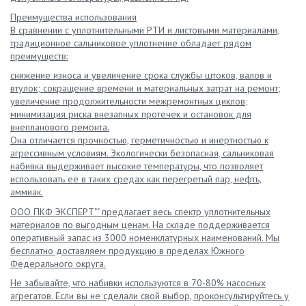
Преимущества использования
В сравнении с уплотнительными РТИ и листовыми материалами,
традиционное сальниковое уплотнение обладает рядом
преимуществ:
снижение износа и увеличение срока службы штоков, валов и
втулок; сокращение времени и материальных затрат на ремонт;
увеличение продолжительности межремонтных циклов;
минимизация риска внезапных протечек и остановок для
внепланового ремонта.
Она отличается прочностью, герметичностью и инертностью к
агрессивным условиям. Экологически безопасная, сальниковая
набивка выдерживает высокие температуры, что позволяет
использовать ее в таких средах как перегретый пар, нефть,
аммиак.
ООО ПКФ ЭКСПЕРТ"" предлагает весь спектр уплотнительных
материалов по выгодным ценам. На складе поддерживается
оперативный запас из 3000 номенклатурных наименований. Мы
бесплатно доставляем продукцию в пределах Южного
Федерального округа.
Не забывайте, что набивки используются в 70-80% насосных
агрегатов. Если вы не сделали свой выбор, проконсультируйтесь у