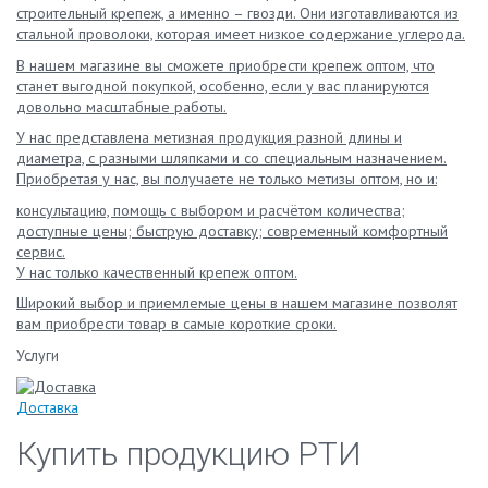
строительный крепеж, а именно – гвозди. Они изготавливаются из
стальной проволоки, которая имеет низкое содержание углерода.
В нашем магазине вы сможете приобрести крепеж оптом, что
станет выгодной покупкой, особенно, если у вас планируются
довольно масштабные работы.
У нас представлена метизная продукция разной длины и
диаметра, с разными шляпками и со специальным назначением.
Приобретая у нас, вы получаете не только метизы оптом, но и:
консультацию, помощь с выбором и расчётом количества;
доступные цены; быструю доставку; современный комфортный
сервис.
У нас только качественный крепеж оптом.
Широкий выбор и приемлемые цены в нашем магазине позволят
вам приобрести товар в самые короткие сроки.
Услуги
Доставка
Купить продукцию РТИ