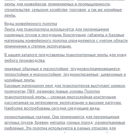
ленты для конвейеров, применяемых в промышленности,
строительстве, сельском хозяйстве, торговле, а так же норийные
ленты.
Виды конвейерного полотна
Лента для транспортера используется для перемещения
различных грузов и продукции. Конструкция, габариты и базовые
материалы конвейерного полотна определяются с учетом области
применения и степени эксплуатации.
В нашем каталоге представлены транспортерные ленты для нужд
любого производства:
пищевые обычные и маслостойкие; трудновоспламеняющиеся;
теплостойкие и морозостойкие; трудноистираемые; шевронные и
норийные ленты.
Базовым материалом лент для транспортеров выступают силикон,
полиуретан, ПВХ, резиново-тканые основы. Полотно
транспортерной ленты – сложная многослойная конструкция,
рассчитанная на интенсивную эксплуатацию и высокие нагрузки.
Наиболее востребованы сегодня следующие виды:
резинотканевые гладкие. Они применяются для перемещения
крупных грузов, бревен, металла, горных пород; резинотканевые
рифленые. Эти полотна используются в разных отраслях для